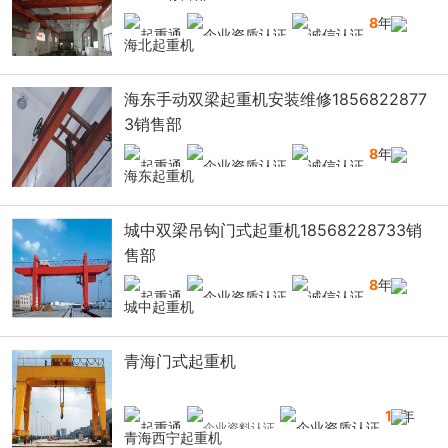
8
年
海北起重机
海东手动双梁起重机安装维修1856822877
3销售部
8
年
海东起重机
城中双梁吊钩门式起重机18568228733销
售部
8
年
城中起重机
青海门式起重机
13
年
青海西宁起重机