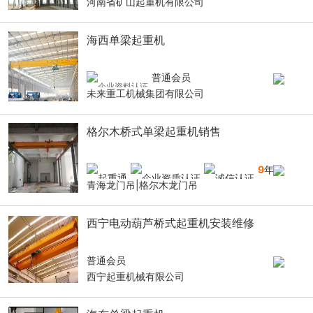
河南省矿山起重机有限公司
海西单梁起重机
普通会员
未来重工机械集团有限公司
格尔木桥式单梁起重机销售
9
年
青海龙门吊|格尔木龙门吊
西宁电动葫芦桥式起重机安装维修
普通会员
西宁起重机械有限公司