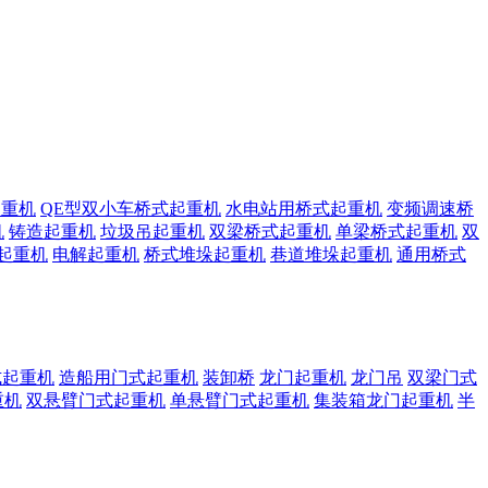
起重机
QE型双小车桥式起重机
水电站用桥式起重机
变频调速桥
机
铸造起重机
垃圾吊起重机
双梁桥式起重机
单梁桥式起重机
双
起重机
电解起重机
桥式堆垛起重机
巷道堆垛起重机
通用桥式
式起重机
造船用门式起重机
装卸桥
龙门起重机
龙门吊
双梁门式
重机
双悬臂门式起重机
单悬臂门式起重机
集装箱龙门起重机
半