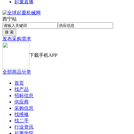
起重直播
西宁站
发布采购需求
下载手机APP
全部商品分类
首页
找产品
招标信息
供应商
采购信息
找维修
找二手
行业资讯
起重学院