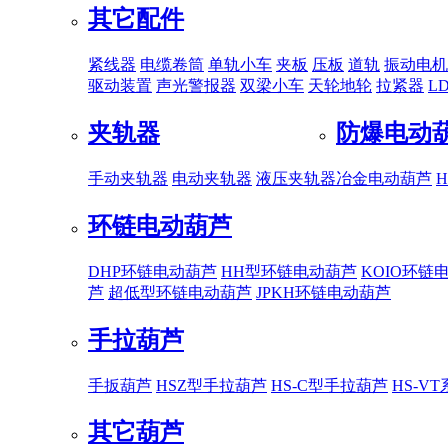
其它配件
紧线器
电缆卷筒
单轨小车
夹板
压板
道轨
振动电机
驱动装置
声光警报器
双梁小车
天轮地轮
拉紧器
L
夹轨器
防爆电动
手动夹轨器
电动夹轨器
液压夹轨器
冶金电动葫芦
环链电动葫芦
DHP环链电动葫芦
HH型环链电动葫芦
KOIO环链
芦
超低型环链电动葫芦
JPKH环链电动葫芦
手拉葫芦
手扳葫芦
HSZ型手拉葫芦
HS-C型手拉葫芦
HS-V
其它葫芦