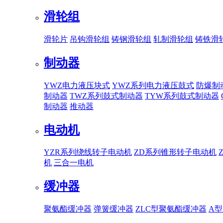
滑轮组
滑轮片
吊钩滑轮组
铸钢滑轮组
轧制滑轮组
铸铁滑
制动器
YWZ电力液压块式
YWZ系列电力液压鼓式
防爆制
制动器
TWZ系列鼓式制动器
TYW系列鼓式制动器
制动器
推动器
电动机
YZR系列绕线转子电动机
ZD系列锥形转子电动机
机
三合一电机
缓冲器
聚氨酯缓冲器
弹簧缓冲器
ZLC型聚氨酯缓冲器
A