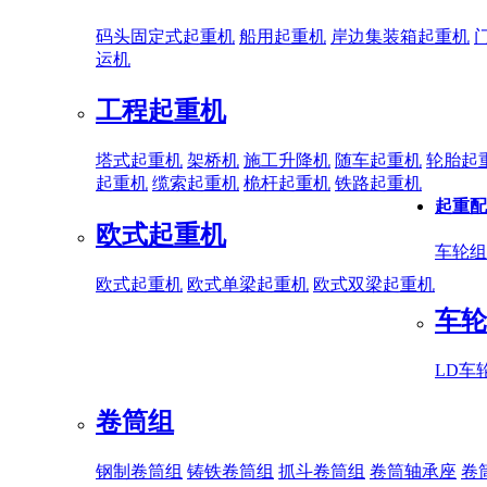
码头固定式起重机
船用起重机
岸边集装箱起重机
运机
工程起重机
塔式起重机
架桥机
施工升降机
随车起重机
轮胎起
起重机
缆索起重机
桅杆起重机
铁路起重机
起重配
欧式起重机
车轮组
欧式起重机
欧式单梁起重机
欧式双梁起重机
车轮
LD车
卷筒组
钢制卷筒组
铸铁卷筒组
抓斗卷筒组
卷筒轴承座
卷