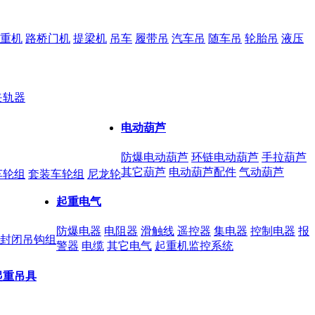
重机
路桥门机
提梁机
吊车
履带吊
汽车吊
随车吊
轮胎吊
液压
夹轨器
电动葫芦
防爆电动葫芦
环链电动葫芦
手拉葫芦
其它葫芦
电动葫芦配件
气动葫芦
车轮组
套装车轮组
尼龙轮
起重电气
防爆电器
电阻器
滑触线
遥控器
集电器
控制电器
报
封闭吊钩组
警器
电缆
其它电气
起重机监控系统
起重吊具