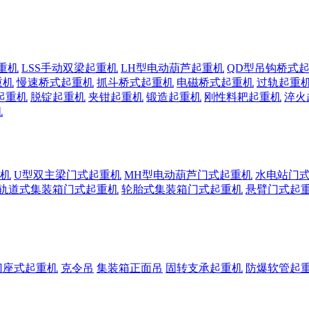
重机
LSS手动双梁起重机
LH型电动葫芦起重机
QD型吊钩桥式
重机
慢速桥式起重机
抓斗桥式起重机
电磁桥式起重机
过轨起重
起重机
脱锭起重机
夹钳起重机
锻造起重机
刚性料耙起重机
淬火
机
机
U型双主梁门式起重机
MH型电动葫芦门式起重机
水电站门
轨道式集装箱门式起重机
轮胎式集装箱门式起重机
悬臂门式起
门座式起重机
克令吊
集装箱正面吊
固转支承起重机
防爆软管起