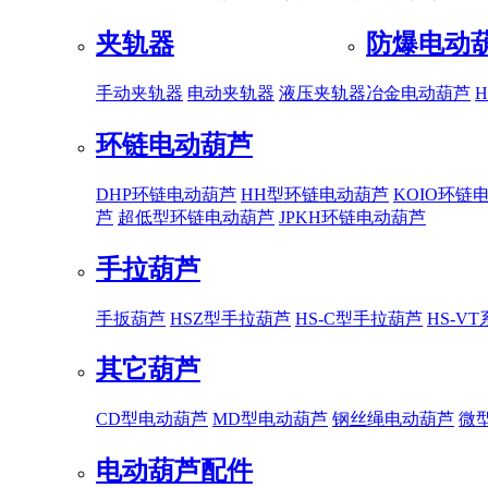
夹轨器
防爆电动
手动夹轨器
电动夹轨器
液压夹轨器
冶金电动葫芦
环链电动葫芦
DHP环链电动葫芦
HH型环链电动葫芦
KOIO环链
芦
超低型环链电动葫芦
JPKH环链电动葫芦
手拉葫芦
手扳葫芦
HSZ型手拉葫芦
HS-C型手拉葫芦
HS-V
其它葫芦
CD型电动葫芦
MD型电动葫芦
钢丝绳电动葫芦
微
电动葫芦配件