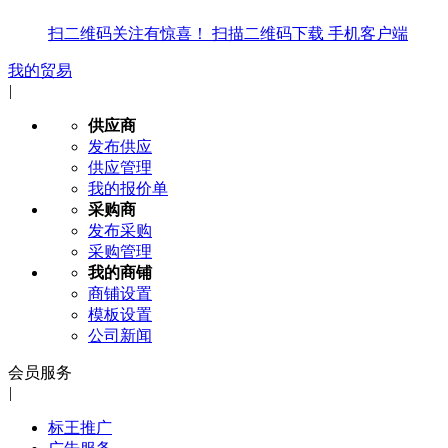
扫二维码关注有惊喜！
扫描二维码下载
手机客户端
我的贸易
|
供应商
发布供应
供应管理
我的报价单
采购商
发布采购
采购管理
我的商铺
商铺设置
模板设置
公司新闻
会员服务
|
标王推广